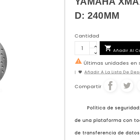
YAMAHA XMAX 
D: 240MM
Cantidad

Añadir Al C

Últimas unidades en 
Añadir A La Lista De De
Compartir
Política de segurida
de una plataforma con tod
de transferencia de datos 