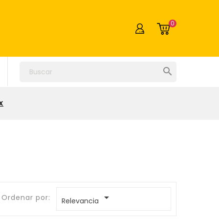
0

x

Ordenar por:
Relevancia