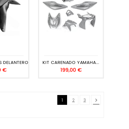
DELANTERO...
KIT CARENADO YAMAHA...
Precio
Precio
0 €
199,00 €

1
2
3