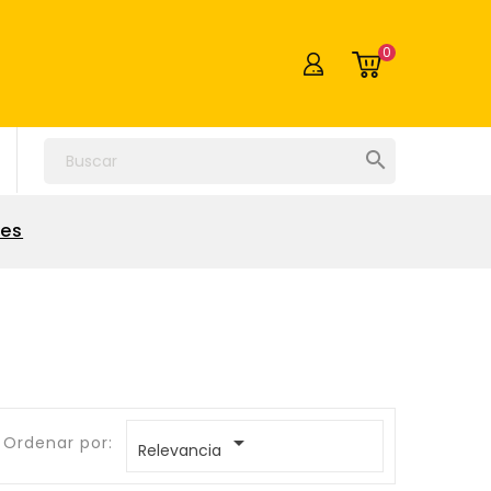
0

res

Ordenar por:
Relevancia