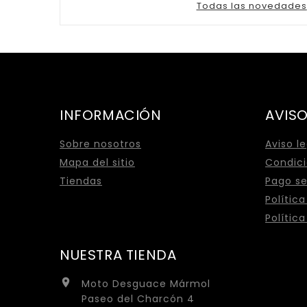
Todas las novedades
INFORMACIÓN
AVISO
Sobre nosotros
Aviso l
Mapa del sitio
Condici
Tiendas
Pago s
Polític
Polític
NUESTRA TIENDA

Moto Desguace Mármol
Paseo del Charcón 4