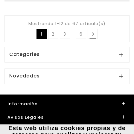
Mostrando 1-12 de 67 artículo(s)
…

1
2
3
6
Categories

Novedades

Información

Avisos Legales

Esta web utiliza cookies propias y de
Su Cuenta
