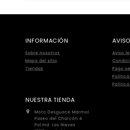
INFORMACIÓN
AVISO
Sobre nosotros
Aviso l
Mapa del sitio
Condici
Tiendas
Pago s
Polític
Polític
NUESTRA TIENDA

Moto Desguace Mármol
Paseo del Charcón 4
Pol.Ind. Las Nieves