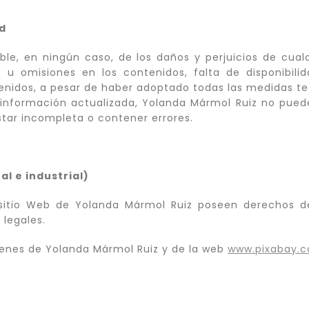
ad
le, en ningún caso, de los daños y perjuicios de cualq
es u omisiones en los contenidos, falta de disponibili
enidos, a pesar de haber adoptado todas las medidas tec
información actualizada, Yolanda Mármol Ruiz no puede 
star incompleta o contener errores.
l e industrial)
sitio Web de Yolanda Mármol Ruiz poseen derechos d
 legales.
enes de Yolanda Mármol Ruiz y de la web
www.pixabay.