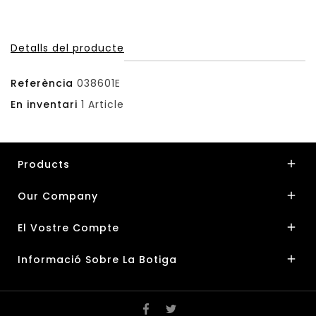
Detalls del producte
Referència
038601E
En inventari
1 Article
Products

Our Company

El Vostre Compte

Informació Sobre La Botiga
