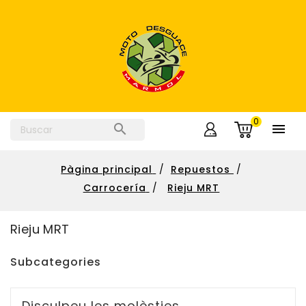
0


Pàgina principal
Repuestos
Carrocería
Rieju MRT
Rieju MRT
Subcategories
Disculpeu les molèsties.