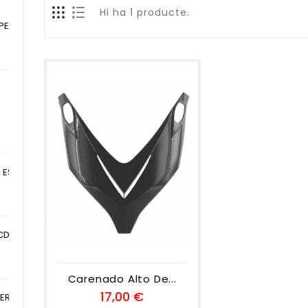
Hi ha 1 producte.
E...
 ESCAPE...
reu
CDI HONDA SH...
u
Carenado Alto De...
Preu
17,00 €
ERADOR GAS...