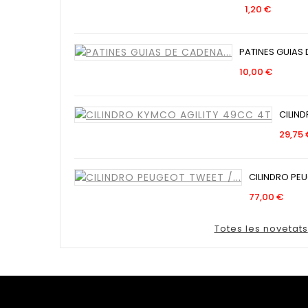
Preu
1,20 €
PATINES GUIAS 
Preu
10,00 €
CILIND
29,75 
CILINDRO PEU
Pre
77,00 €
Totes les novetats