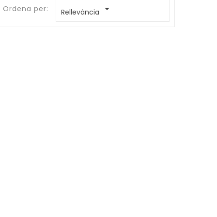

Ordena per:
Rellevància