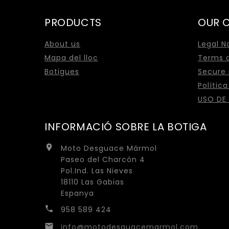
PRODUCTS
OUR 
About us
Legal N
Mapa del lloc
Terms a
Botigues
Secure
Polític
USO DE
INFORMACIÓ SOBRE LA BOTIGA

Moto Desguace Mármol
Paseo del Charcón 4
Pol.Ind. Las Nieves
18110 Las Gabias
Espanya

958 589 424

info@motodesguacemarmol.com