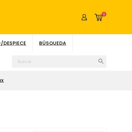
0
/DESPIECE
BÚSQUEDA

ax