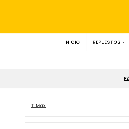
INICIO
REPUESTOS

P
T Max