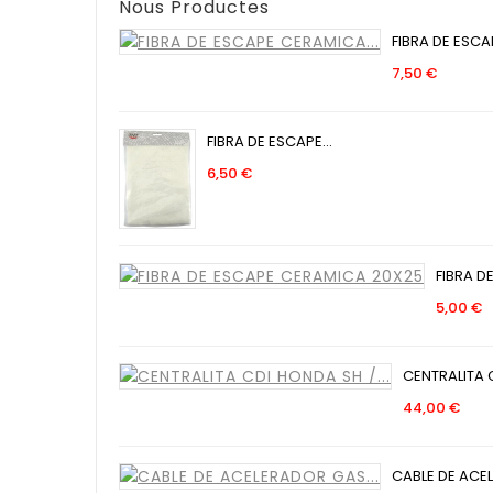
Nous Productes
FIBRA DE ESCAP
Preu
7,50 €
FIBRA DE ESCAPE...
Preu
6,50 €
FIBRA DE
P
5,00 €
CENTRALITA 
Pre
44,00 €
CABLE DE ACEL