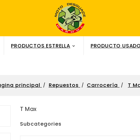
PRODUCTOS ESTRELLA
PRODUCTO USADO

àgina principal
Repuestos
Carrocería
T M
T Max
Subcategories