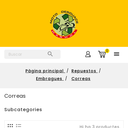
0


Pàgina principal
Repuestos
Embragues
Correas
Correas
Subcategories
Hi ha 3 productes.