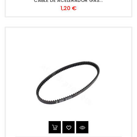
CABLE DE ACELERADOR GAS...
Preu
1,20 €