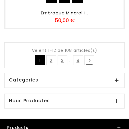
Embrague Minarelli...
Preu
50,00 €
Veient 1-12 de 108 articles(s)
…

1
2
3
9
Categories

Nous Productes

Products
