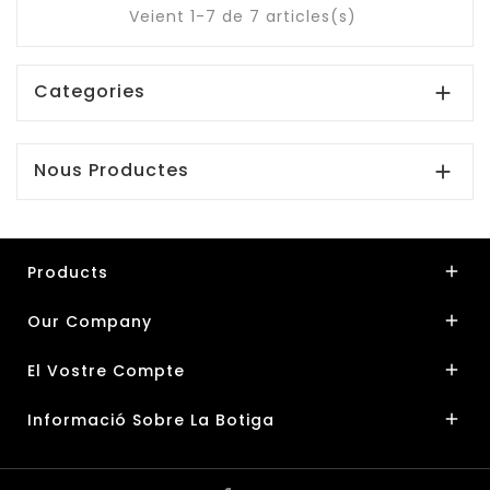
Veient 1-7 de 7 articles(s)
Categories

Nous Productes

Products

Our Company

El Vostre Compte

Informació Sobre La Botiga
