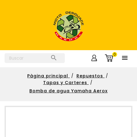
0


Pàgina principal
Repuestos
Tapas y Carteres
Bomba de agua Yamaha Aerox