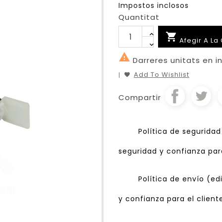
Impostos inclosos
Quantitat

Afegir A La 

Darreres unitats en i
Add To Wishlist
Compartir
Política de segurida
seguridad y confianza para
Política de envío (e
y confianza para el client