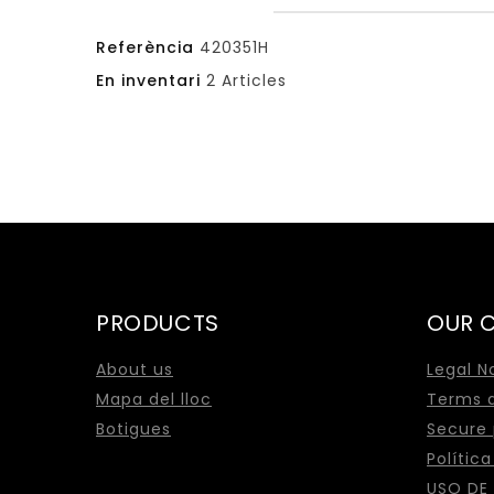
Referència
420351H
En inventari
2 Articles
PRODUCTS
OUR 
About us
Legal N
Mapa del lloc
Terms a
Botigues
Secure
Polític
USO DE