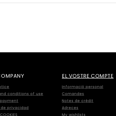
COMPANY
EL VOSTRE COMPTE
otice
Informació personal
nd conditions of use
Comandes
 payment
Notes de crèdit
a de privacidad
Adreces
 COOKIES
My wishlists