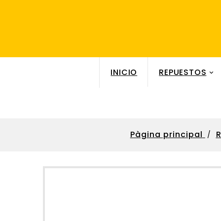
INICIO
REPUESTOS

Pàgina principal