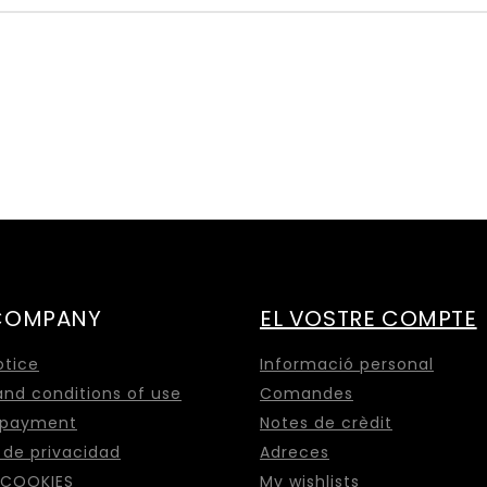
COMPANY
EL VOSTRE COMPTE
otice
Informació personal
nd conditions of use
Comandes
 payment
Notes de crèdit
a de privacidad
Adreces
 COOKIES
My wishlists