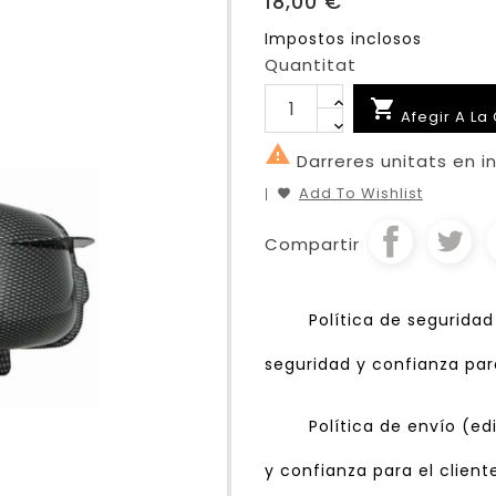
18,00 €
Impostos inclosos
Quantitat

Afegir A La 

Darreres unitats en i
Add To Wishlist
Compartir
Política de segurida
seguridad y confianza para
Política de envío (e
y confianza para el client