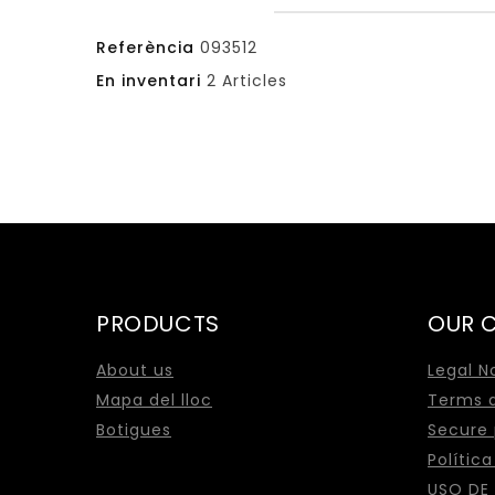
Referència
093512
En inventari
2 Articles
PRODUCTS
OUR 
About us
Legal N
Mapa del lloc
Terms a
Botigues
Secure
Polític
USO DE